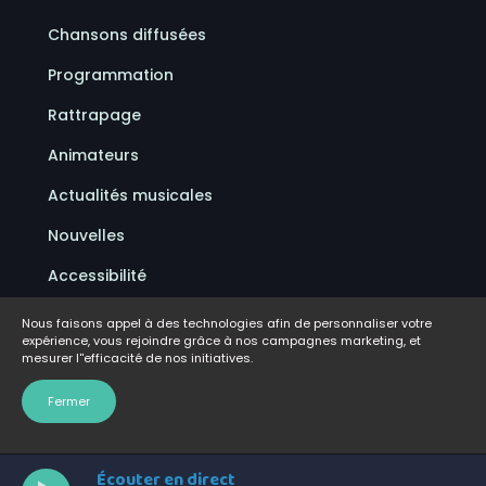
Chansons diffusées
Programmation
Rattrapage
Animateurs
Actualités musicales
Nouvelles
Accessibilité
Politique de confidentialité
Nous faisons appel à des technologies afin de personnaliser votre
expérience, vous rejoindre grâce à nos campagnes marketing, et
Conditions d'utilisation
mesurer l''efficacité de nos initiatives.
FAQ
Fermer
Écouter en direct