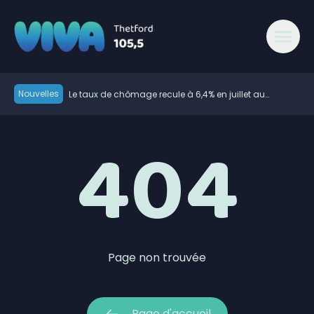
404 - Viva 105,5 Thetford Mines
Nouvelles
Le taux de chômage recule à 6,4% en juillet au
Canada, la Chaudière-Appalaches affiche les
L’Assurancia de Thetford donne forme à son noyau
meilleurs chiffres au pays
404
défensif
Le Festival du Relief prend ses aises au mont Adstock,
dès aujourd’hui
Deux matchs au programme de l’Unicanvas ce
weekend
Plusieurs rues fermées à la circulation à Thetford au
cours des prochains jours
Paul St-Pierre Plamondon critique les dépenses de
Christine Fréchette
600 embarcations vérifiées lors de l’Opération
nationale concertée en sécurité nautique de la SQ
Le candidat libéral dans Lotbinière-Frontenac au pas
de campagne
La route du Rang 9 à Saint-Pierre-de-Broughton
Page non trouvée
fermée ce jeudi
Nouvelle convention collective dans le secteur de la
sécurité privée
Page d'accueil