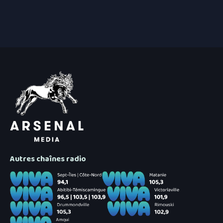
4 août 2026
|
Le comité Éoliennes pose s
des Sommets
4 août 2026
|
Le candidat du PCQ Renaud 
Autres chaînes radio