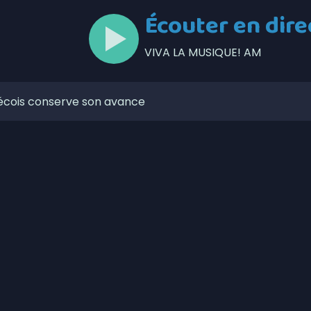
Écouter en dire
VIVA LA MUSIQUE! AM
bécois conserve son avance
mpionne du Championnat canadien de balle donnée
erre-de-Broughton s’apprête à accueillir le Weekend du
an Groleau de retour derrière le banc de l’Assurancia de
nce un appel d’offres visant l’exploitation et le
être à l’abri de ses créanciers
ppalaches mettent de l’avant leur plan climat
reprises fermeraient à cause de la rareté de