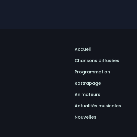
es conditions à la MRC des Appalaches et au Connectif
Labrecque veut assouplir les règles
Accueil
Chansons diffusées
Programmation
Rattrapage
Animateurs
Actualités musicales
Nouvelles