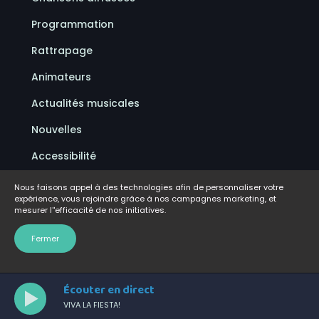
Programmation
Rattrapage
Animateurs
Actualités musicales
Nouvelles
Accessibilité
Politique de confidentialité
Nous faisons appel à des technologies afin de personnaliser votre
expérience, vous rejoindre grâce à nos campagnes marketing, et
Conditions d'utilisation
mesurer l''efficacité de nos initiatives.
FAQ
Fermer
Écouter en direct
VIVA LA FIESTA!