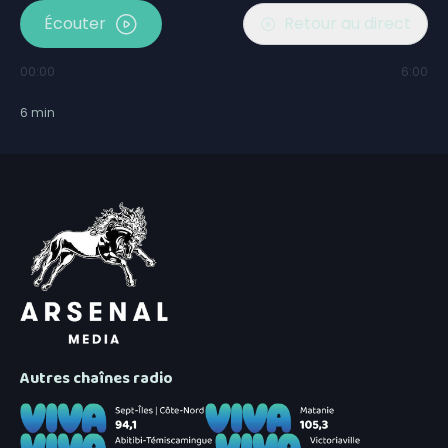
Écouter
Retour au direct
00:00
6:00
6
min
Autres chaînes radio