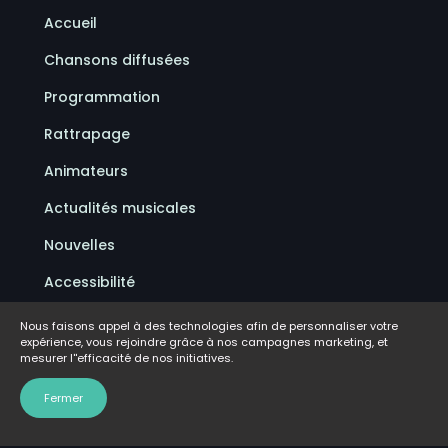
Accueil
Chansons diffusées
Programmation
Rattrapage
Animateurs
Actualités musicales
Nouvelles
Accessibilité
Politique de confidentialité
Nous faisons appel à des technologies afin de personnaliser votre
expérience, vous rejoindre grâce à nos campagnes marketing, et
Conditions d'utilisation
mesurer l''efficacité de nos initiatives.
FAQ
Fermer