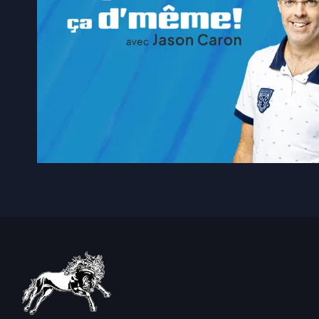
5 août 2026
|
Élections2026: le Parti qué
5 août 2026
|
Construction EGR vice-cha