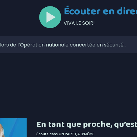
Écouter en dire
VIVA LE SOIR!
lors de l’Opération nationale concertée en sécurité
otbinière-Frontenac au pas de campagne
le concertée sur les plans d’eau
Pierre-de-Broughton fermée ce jeudi
ve dans le secteur de la sécurité privée
zaines de feux de forêt en juillet au Québec
 Roxanne Bédard
En tant que proche, qu’est
 retrouvés en 2025
Écouté dans
ON PART ÇA D'MÊME