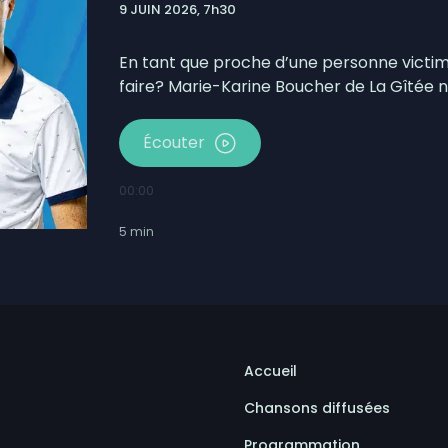
9 JUIN 2026, 7h30
bécois conserve son avance
mpionne du Championnat canadien de balle donnée
En tant que proche d’une personne victime
faire? Marie-Karine Boucher de La Gîtée n
Écouter
00:00
5
min
Accueil
Chansons diffusées
Programmation