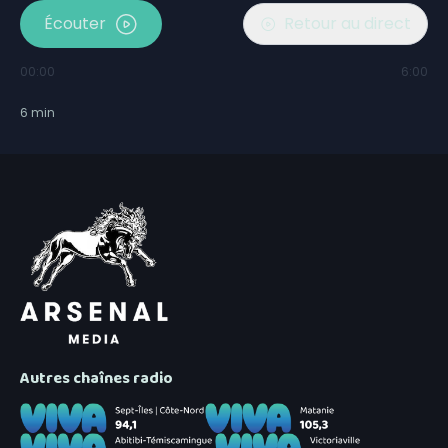
Écouter
Retour au direct
00:00
6:00
6
min
Autres chaînes radio