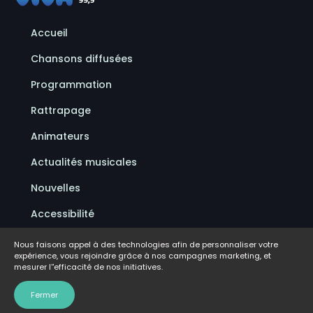
Accueil
Chansons diffusées
Programmation
Rattrapage
Animateurs
Actualités musicales
Nouvelles
Accessibilité
Politique de confidentialité
Nous faisons appel à des technologies afin de personnaliser votre
expérience, vous rejoindre grâce à nos campagnes marketing, et
Conditions d'utilisation
mesurer l''efficacité de nos initiatives.
FAQ
Fermer