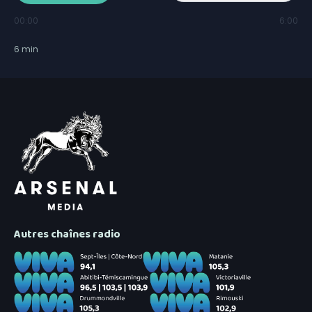
00:00
6:00
6
min
Autres chaînes radio