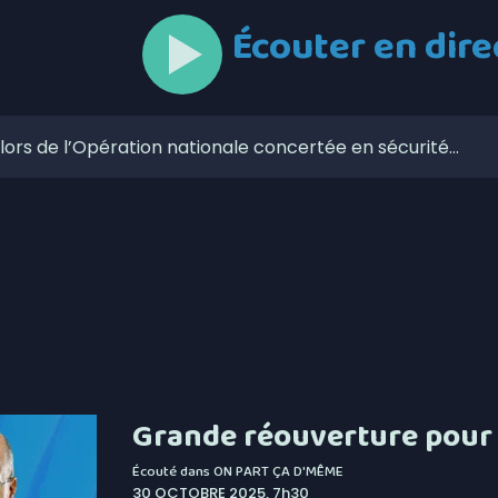
Écouter en dire
lors de l’Opération nationale concertée en sécurité
otbinière-Frontenac au pas de campagne
le concertée sur les plans d’eau
Pierre-de-Broughton fermée ce jeudi
ve dans le secteur de la sécurité privée
zaines de feux de forêt en juillet au Québec
 Roxanne Bédard
Grande réouverture pour 
 retrouvés en 2025
Écouté dans
ON PART ÇA D'MÊME
30 OCTOBRE 2025, 7h30