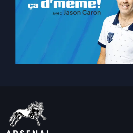
5 août 2026
|
Élections2026: le Parti qué
5 août 2026
|
Construction EGR vice-cha