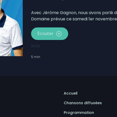
bécois conserve son avance
mpionne du Championnat canadien de balle donnée
Avec Jérôme Gagnon, nous avons parlé de
Domaine prévue ce samedi 1er novembre
Écouter
00:00
5
min
Accueil
Chansons diffusées
Programmation