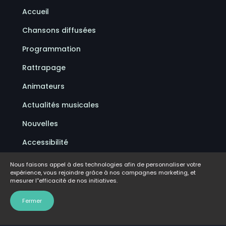
Accueil
Chansons diffusées
Programmation
Rattrapage
Animateurs
Actualités musicales
Nouvelles
Accessibilité
Politique de confidentialité
Nous faisons appel à des technologies afin de personnaliser votre
expérience, vous rejoindre grâce à nos campagnes marketing, et
Conditions d'utilisation
mesurer l''efficacité de nos initiatives.
FAQ
Fermer