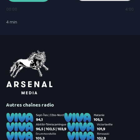
00:00
4:00
4
min
Autres chaînes radio