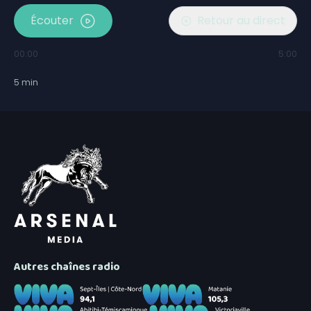
Écouter
Retour au direct
00:00
5:00
5
min
Autres chaînes radio