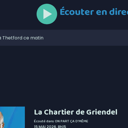
Écouter en dire
à Thetford ce matin
 6,4% en juillet au Canada, la Chaudière-Appalaches
onne forme à son noyau défensif
ses aises au mont Adstock, dès aujourd’hui
 de l’Unicanvas ce weekend
circulation à Thetford au cours des prochains jours
itique les dépenses de Christine Fréchette
La Chartier de Griendel
lors de l’Opération nationale concertée en sécurité
Écouté dans
ON PART ÇA D'MÊME
15 MAI 2026, 8h15