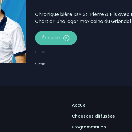
otbinière-Frontenac au pas de campagne
Pierre-de-Broughton fermée ce jeudi
Chronique bière IGA St-Pierre & Fils avec
Chartier, une lager mexicaine du Griendel 
Écouter
00:00
5
min
Accueil
Chansons diffusées
Programmation