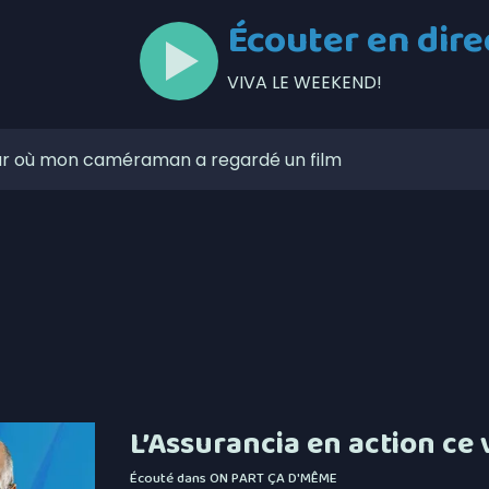
Écouter en dire
VIVA LE WEEKEND!
jour où mon caméraman a regardé un film
à Thetford ce matin
 6,4% en juillet au Canada, la Chaudière-Appalaches
onne forme à son noyau défensif
ses aises au mont Adstock, dès aujourd’hui
 de l’Unicanvas ce weekend
circulation à Thetford au cours des prochains jours
L’Assurancia en action ce 
itique les dépenses de Christine Fréchette
Écouté dans
ON PART ÇA D'MÊME