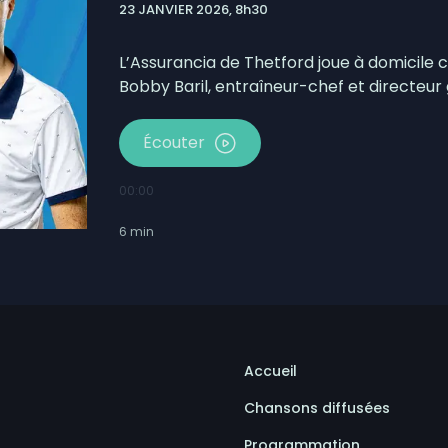
23 JANVIER 2026, 8h30
lors de l’Opération nationale concertée en sécurité
otbinière-Frontenac au pas de campagne
L’Assurancia de Thetford joue à domicile 
Bobby Baril, entraîneur-chef et directeur 
Écouter
00:00
6
min
Accueil
Chansons diffusées
Programmation