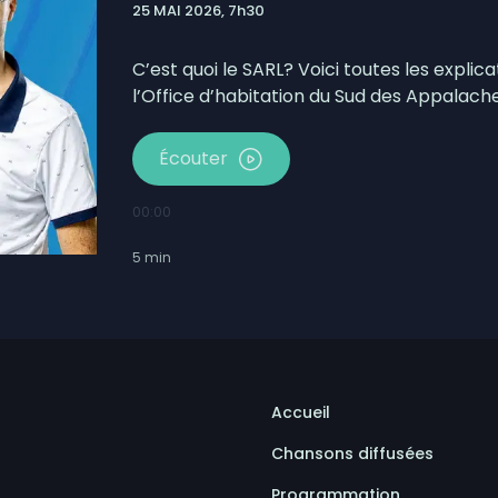
25 MAI 2026, 7h30
bécois conserve son avance
mpionne du Championnat canadien de balle donnée
C’est quoi le SARL? Voici toutes les expli
l’Office d’habitation du Sud des Appalache
Écouter
00:00
5
min
Accueil
Chansons diffusées
Programmation