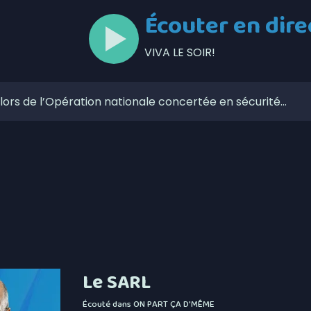
Écouter en dire
VIVA LE SOIR!
lors de l’Opération nationale concertée en sécurité
otbinière-Frontenac au pas de campagne
le concertée sur les plans d’eau
Pierre-de-Broughton fermée ce jeudi
ve dans le secteur de la sécurité privée
zaines de feux de forêt en juillet au Québec
 Roxanne Bédard
Le SARL
 retrouvés en 2025
Écouté dans
ON PART ÇA D'MÊME