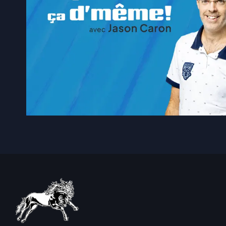
5 août 2026
|
Élections2026: le Parti qué
5 août 2026
|
Construction EGR vice-cha