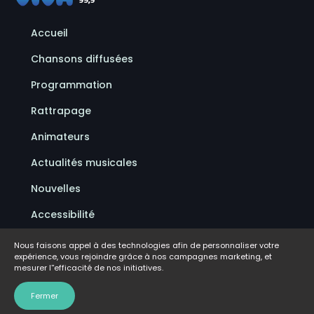
Accueil
Chansons diffusées
Programmation
Rattrapage
Animateurs
Actualités musicales
Nouvelles
Accessibilité
Politique de confidentialité
Nous faisons appel à des technologies afin de personnaliser votre
expérience, vous rejoindre grâce à nos campagnes marketing, et
Conditions d'utilisation
mesurer l''efficacité de nos initiatives.
FAQ
Fermer