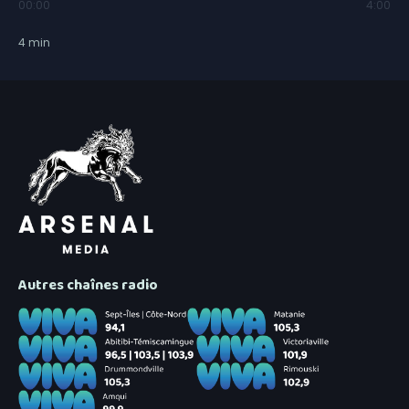
00:00
4:00
4
min
Autres chaînes radio