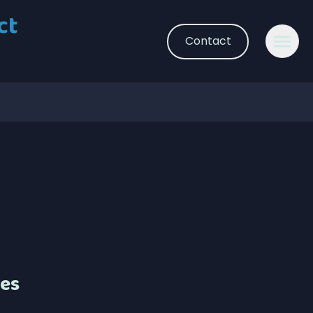
ct
Contact
les