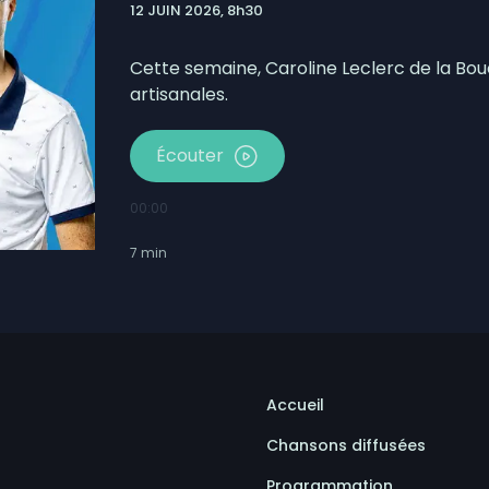
12 JUIN 2026, 8h30
es conditions à la MRC des Appalaches et au Connectif
Labrecque veut assouplir les règles
Cette semaine, Caroline Leclerc de la Bou
artisanales.
Écouter
00:00
7
min
Accueil
Chansons diffusées
Programmation