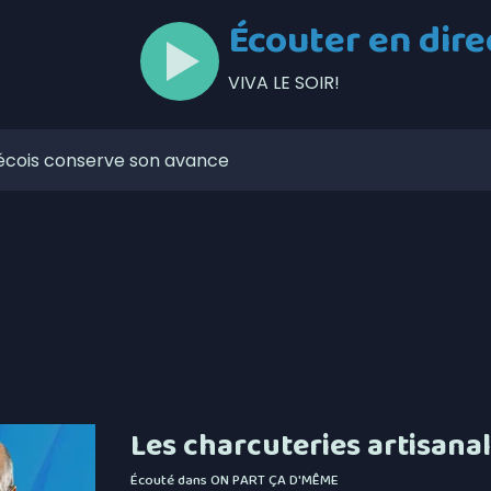
Écouter en dire
VIVA LE SOIR!
bécois conserve son avance
mpionne du Championnat canadien de balle donnée
erre-de-Broughton s’apprête à accueillir le Weekend du
an Groleau de retour derrière le banc de l’Assurancia de
nce un appel d’offres visant l’exploitation et le
être à l’abri de ses créanciers
ppalaches mettent de l’avant leur plan climat
Les charcuteries artisana
reprises fermeraient à cause de la rareté de
Écouté dans
ON PART ÇA D'MÊME