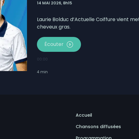
14 MAI 2026, 8h15
 Roxanne Bédard
 retrouvés en 2025
Laurie Bolduc d’Actuelle Coiffure vient m
cheveux gras.
Écouter
00:00
4
min
Accueil
Chansons diffusées
Programmation