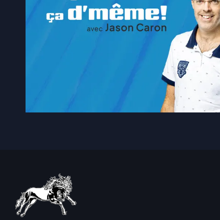
6 août 2026
|
L’heure est aux bilans pour
6 août 2026
|
Près de 400 véhicules volés