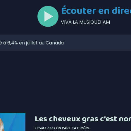
Écouter en dire
VIVA LA MUSIQUE! AM
 à 6,4% en juillet au Canada
circulation à Thetford au cours des prochains jours
itique les dépenses de Christine Fréchette
lors de l’Opération nationale concertée en sécurité
otbinière-Frontenac au pas de campagne
Pierre-de-Broughton fermée ce jeudi
ve dans le secteur de la sécurité privée
Les cheveux gras c’est no
zaines de feux de forêt en juillet au Québec
Écouté dans
ON PART ÇA D'MÊME