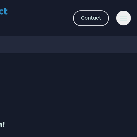
ct
Contact
n!