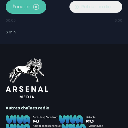
Écouter
Retour au direct
00:00
6:00
6
min
Autres chaînes radio