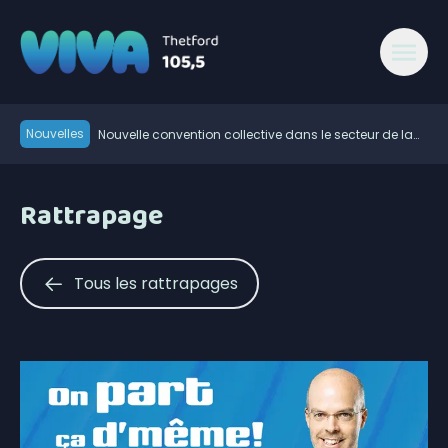
Nouvelles
Nouvelle convention collective dans le secteur de la
sécurité privée
La foudre a déclenché des dizaines de feux de forêt
en juillet au Québec
L’heure est aux bilans pour Roxanne Bédard
Rattrapage
Près de 400 véhicules volés retrouvés en 2025
Élections2026: le Parti québécois conserve son
avance
Construction EGR vice-championne du
Tous les rattrapages
Championnat canadien de balle donnée
La municipalité de Saint-Pierre-de-Broughton
s’apprête à accueillir le Weekend du Vieux Ouest
Bobby Baril et son adjoint Dan Groleau de retour
derrière le banc de l’Assurancia de Thetford
La Ville de Thetford Mines lance un appel d’offres
visant l’exploitation et le développement de son
Marché Goodfood demande d’être à l’abri de ses
Aéroport
créanciers