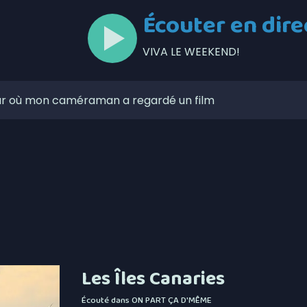
Écouter en dire
VIVA LE WEEKEND!
jour où mon caméraman a regardé un film
à Thetford ce matin
 6,4% en juillet au Canada, la Chaudière-Appalaches
onne forme à son noyau défensif
ses aises au mont Adstock, dès aujourd’hui
 de l’Unicanvas ce weekend
circulation à Thetford au cours des prochains jours
Les Îles Canaries
itique les dépenses de Christine Fréchette
Écouté dans
ON PART ÇA D'MÊME