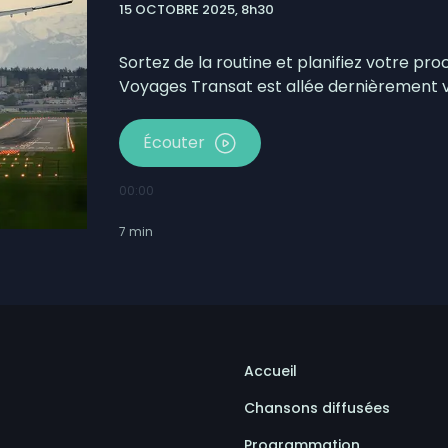
15 OCTOBRE 2025, 8h30
lors de l’Opération nationale concertée en sécurité
otbinière-Frontenac au pas de campagne
Sortez de la routine et planifiez votre pr
Voyages Transat est allée dernièrement vi
Écouter
00:00
7
min
Accueil
Chansons diffusées
Programmation