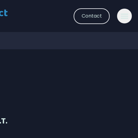
ct
Contact
T.