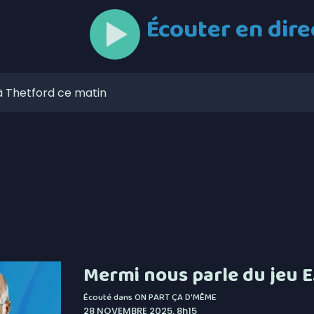
Écouter en dire
à Thetford ce matin
 6,4% en juillet au Canada, la Chaudière-Appalaches
onne forme à son noyau défensif
ses aises au mont Adstock, dès aujourd’hui
 de l’Unicanvas ce weekend
circulation à Thetford au cours des prochains jours
itique les dépenses de Christine Fréchette
Mermi nous parle du jeu E.
lors de l’Opération nationale concertée en sécurité
Écouté dans
ON PART ÇA D'MÊME
28 NOVEMBRE 2025, 8h15