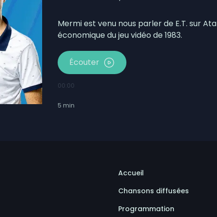
otbinière-Frontenac au pas de campagne
Pierre-de-Broughton fermée ce jeudi
Mermi est venu nous parler de E.T. sur Atar
économique du jeu vidéo de 1983.
Écouter
00:00
5
min
Accueil
Chansons diffusées
Programmation