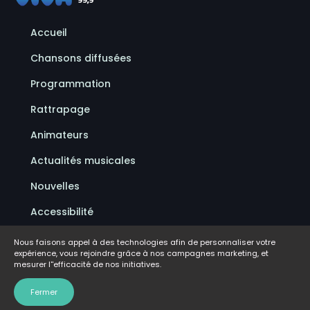
Accueil
Chansons diffusées
Programmation
Rattrapage
Animateurs
Actualités musicales
Nouvelles
Accessibilité
Politique de confidentialité
Nous faisons appel à des technologies afin de personnaliser votre
expérience, vous rejoindre grâce à nos campagnes marketing, et
Conditions d'utilisation
mesurer l''efficacité de nos initiatives.
FAQ
Fermer