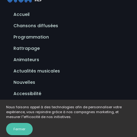
Accueil
Chansons diffusées
Programmation
Rattrapage
Animateurs
Actualités musicales
Nouvelles
Accessibilité
Politique de confidentialité
Nous faisons appel à des technologies afin de personnaliser votre
expérience, vous rejoindre grâce à nos campagnes marketing, et
Conditions d'utilisation
mesurer l''efficacité de nos initiatives.
FAQ
Fermer