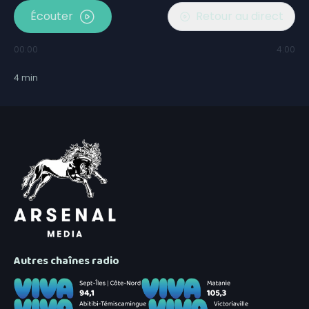
Écouter
Retour au direct
00:00
4:00
4
min
Autres chaînes radio