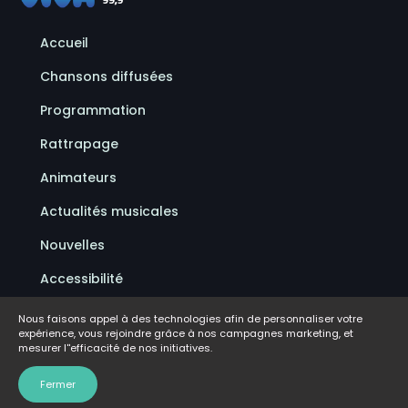
Accueil
Chansons diffusées
Programmation
Rattrapage
Animateurs
Actualités musicales
Nouvelles
Accessibilité
Politique de confidentialité
Nous faisons appel à des technologies afin de personnaliser votre
expérience, vous rejoindre grâce à nos campagnes marketing, et
Conditions d'utilisation
mesurer l''efficacité de nos initiatives.
FAQ
Fermer