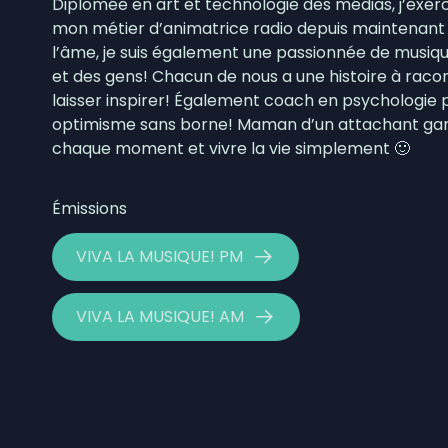
Diplômée en art et technologie des médias, j’exe
6 août 2026
|
Nouvelle convention collecti
mon métier d’animatrice radio depuis maintenant 
l’âme, je suis également une passionnée de musique,
6 août 2026
|
La foudre a déclenché des di
et des gens! Chacun de nous a une histoire à raco
laisser inspirer! Également coach en psychologie po
optimisme sans borne! Maman d’un attachant garç
chaque moment et vivre la vie simplement 🙂
Émissions
VIVA LA MUSIQUE! PM
VIVA LA MUSIQUE! AM