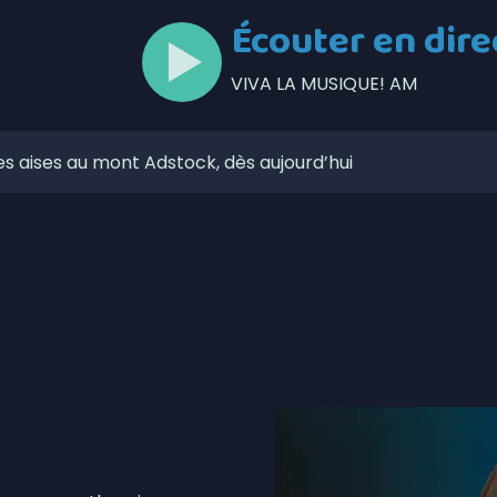
Écouter en dire
VIVA LA MUSIQUE! AM
ses aises au mont Adstock, dès aujourd’hui
 de l’Unicanvas ce weekend
 à 6,4% en juillet au Canada
circulation à Thetford au cours des prochains jours
itique les dépenses de Christine Fréchette
lors de l’Opération nationale concertée en sécurité
otbinière-Frontenac au pas de campagne
Pierre-de-Broughton fermée ce jeudi