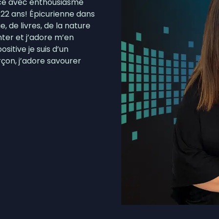
rce avec enthousiasme
ve dans le secteur de la sécurité privée
22 ans! Épicurienne dans
 de livres, de la nature
zaines de feux de forêt en juillet au Québec
nter et j’adore m’en
sitive je suis d’un
on, j’adore savourer