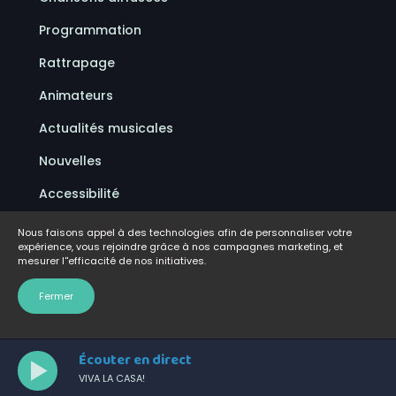
Programmation
Rattrapage
Animateurs
Actualités musicales
Nouvelles
Accessibilité
Politique de confidentialité
Nous faisons appel à des technologies afin de personnaliser votre
expérience, vous rejoindre grâce à nos campagnes marketing, et
Conditions d'utilisation
mesurer l''efficacité de nos initiatives.
FAQ
Fermer
Écouter en direct
VIVA LA CASA!